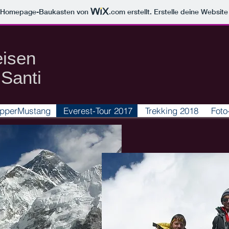
m Homepage-Baukasten von
.com
erstellt. Erstelle deine Websit
eisen
Santi​
pperMustang
Everest-Tour 2017
Trekking 2018
Foto