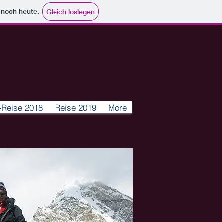
e noch heute.
Gleich loslegen
-Reise 2018
Reise 2019
More