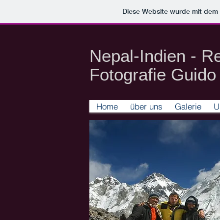
Diese Website wurde mit de
​Nepal-Indien - R
Fotografie
Guido 
Home
über uns
Galerie
U